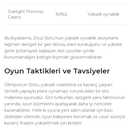
Starlight Princess
%96,5
Yüksek oynaklık
Casino
Bu kıyaslama, Zeus Slotu’nun yüksek oynaklık seviyesine
rağmen dengeli bir geri dönüş oranı sunduğunu ve yüksek
getiri potansiyeli sağlayan slot oyunları içinde
konumlandığını belirgin biçimde göstermektedir.
Oyun Taktikleri ve Tavsiyeler
Olimpos’un Slotu, yüksek volatilitesi ve kazanç çarpan
temelli yapısıyla planlı oynamayı zorunlu kılan bir slot
makinesi oyunudur. Slot tutkunları, rastgele şans faktörünün
yanında, oyun biçimlerini ayarlayarak daha iyi neticeler
kazanabilirler. Hele ki oyuna yeni adım atanlar için bazı
stratejiler izlemek, oyun bakiyesini korumak ve uzun süreçte
kazanç fırsatını yükseltmek için kritiktir.