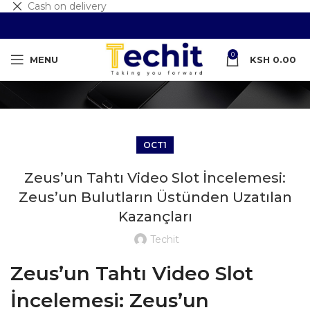
Cash on delivery
0
MENU
KSH
0.00
OCT1
Zeus’un Tahtı Video Slot İncelemesi:
Zeus’un Bulutların Üstünden Uzatılan
Kazançları
Techit
Zeus’un Tahtı Video Slot
İncelemesi: Zeus’un