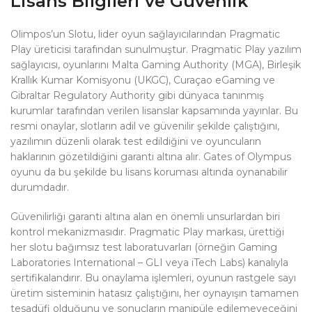
Lisans Bilgileri ve Güvenlik
Olimpos’un Slotu, lider oyun sağlayıcılarından Pragmatic
Play üreticisi tarafından sunulmuştur. Pragmatic Play yazılım
sağlayıcısı, oyunlarını Malta Gaming Authority (MGA), Birleşik
Krallık Kumar Komisyonu (UKGC), Curaçao eGaming ve
Gibraltar Regulatory Authority gibi dünyaca tanınmış
kurumlar tarafından verilen lisanslar kapsamında yayınlar. Bu
resmi onaylar, slotların adil ve güvenilir şekilde çalıştığını,
yazılımın düzenli olarak test edildiğini ve oyuncuların
haklarının gözetildiğini garanti altına alır. Gates of Olympus
oyunu da bu şekilde bu lisans koruması altında oynanabilir
durumdadır.
Güvenilirliği garanti altına alan en önemli unsurlardan biri
kontrol mekanizmasıdır. Pragmatic Play markası, ürettiği
her slotu bağımsız test laboratuvarları (örneğin Gaming
Laboratories International – GLI veya iTech Labs) kanalıyla
sertifikalandırır. Bu onaylama işlemleri, oyunun rastgele sayı
üretim sisteminin hatasız çalıştığını, her oynayışın tamamen
tesadüfi olduğunu ve sonuçların manipüle edilemeyeceğini