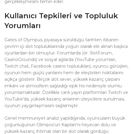
gerçekleşmesini temin eder.
Kullanıcı Tepkileri ve Topluluk
Yorumları
Gates of Olympus, piyasaya sürüldüğü tarihten itibaren
çevrim içi slot topluluklarında yoğun olarak ele alınan başlıca
oyunlardan biri olmuştur. Forumlarda (ör. SlotForum,
CasinoGrounds) ve sosyal ağlarda (YouTube yorumları,
Twitch chat, Facebook casino toplulukları), oyuncu görüşleri,
oyunun hem güçlü yanlarını hem de eleştirilen noktalarını
açıkça gösterir. Birçok slot sever, yüksek kazanç çarpanı
imkânı ve atmosferin sağladığı epik his nedeniyle olumlu
yorumlamaktadır. Özellikle canlı yayın platformları Twitch ve
YouTube’da, yüksek kazanç anlarının izleyicilere sunulması,
oyunun yaygınlaşmasını sağlamıştır.
Genel memnuniyet analizi yapıldığında, oyuncuların büyük
çoğunluğunun Olimpos’un Kapıları’nı heyecan dolu ve
yüksek kazanç ihtimali olan bir slot olarak gördüğü