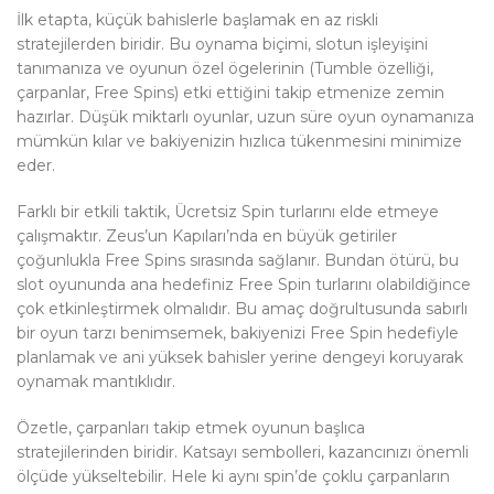
İlk etapta, küçük bahislerle başlamak en az riskli
stratejilerden biridir. Bu oynama biçimi, slotun işleyişini
tanımanıza ve oyunun özel ögelerinin (Tumble özelliği,
çarpanlar, Free Spins) etki ettiğini takip etmenize zemin
hazırlar. Düşük miktarlı oyunlar, uzun süre oyun oynamanıza
mümkün kılar ve bakiyenizin hızlıca tükenmesini minimize
eder.
Farklı bir etkili taktik, Ücretsiz Spin turlarını elde etmeye
çalışmaktır. Zeus’un Kapıları’nda en büyük getiriler
çoğunlukla Free Spins sırasında sağlanır. Bundan ötürü, bu
slot oyununda ana hedefiniz Free Spin turlarını olabildiğince
çok etkinleştirmek olmalıdır. Bu amaç doğrultusunda sabırlı
bir oyun tarzı benimsemek, bakiyenizi Free Spin hedefiyle
planlamak ve ani yüksek bahisler yerine dengeyi koruyarak
oynamak mantıklıdır.
Özetle, çarpanları takip etmek oyunun başlıca
stratejilerinden biridir. Katsayı sembolleri, kazancınızı önemli
ölçüde yükseltebilir. Hele ki aynı spin’de çoklu çarpanların