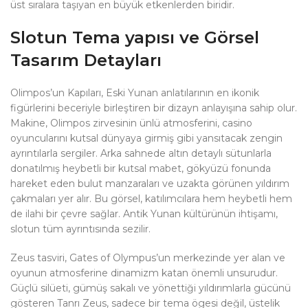
üst sıralara taşıyan en büyük etkenlerden biridir.
Slotun Tema yapısı ve Görsel
Tasarım Detayları
Olimpos’un Kapıları, Eski Yunan anlatılarının en ikonik
figürlerini beceriyle birleştiren bir dizayn anlayışına sahip olur.
Makine, Olimpos zirvesinin ünlü atmosferini, casino
oyuncularını kutsal dünyaya girmiş gibi yansıtacak zengin
ayrıntılarla sergiler. Arka sahnede altın detaylı sütunlarla
donatılmış heybetli bir kutsal mabet, gökyüzü fonunda
hareket eden bulut manzaraları ve uzakta görünen yıldırım
çakmaları yer alır. Bu görsel, katılımcılara hem heybetli hem
de ilahi bir çevre sağlar. Antik Yunan kültürünün ihtişamı,
slotun tüm ayrıntısında sezilir.
Zeus tasviri, Gates of Olympus’un merkezinde yer alan ve
oyunun atmosferine dinamizm katan önemli unsurudur.
Güçlü silüeti, gümüş sakalı ve yönettiği yıldırımlarla gücünü
gösteren Tanrı Zeus, sadece bir tema ögesi değil, üstelik