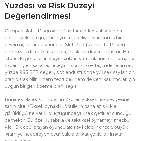
Yüzdesi ve Risk Düzeyi
Değerlendirmesi
Olimpos Slotu, Pragmatic Play tarafından yüksek getiri
potansiyeli ve ilgi çekici oyun modeliyle planlanmış bir
çevrim içi casino oyunudur. Slot RTP (Return to Player)
değeri yüzde doksan altı buçuk olarak duyurulmuştur. Bu
istatistik, genel olarak oyuncuların yatırımlarının ortalama ne
kadarını geri kazanabileceğini istatistiksel biçimde tanımlar.
yüzde 96,5 RTP değeri, slot endüstrisinde yüksek sayılan bir
oran olarak bilinir, hem tecrübeli hem de yeni katılımcılar için
uygun bir geri ödeme oranı sağlar.
Buna ek olarak, Olimpos’un Kapıları yüksek risk seviyesine
sahip olur. Yüksek oynaklık, ödüllerin daha az sıklıkla
görüldüğü ne var ki oluştuğunda yüksek getiriler sunduğu
demektir. Bu özellik, sabırla ve taktiksel oynamayı mecbur
kılar. Sık ödül arayan oyunculara riskli olabilir ancak, büyük
ikramiye hedefleyen oyunculara dikkat çekici bir imkan