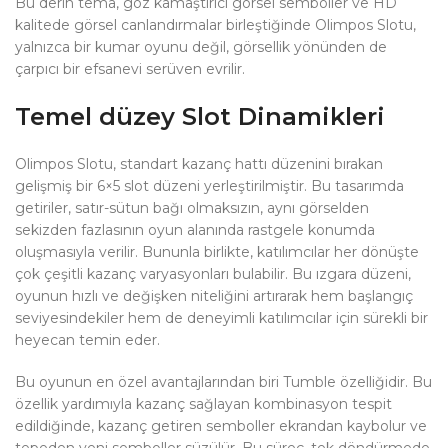
Bu derin tema, göz kamaştırıcı görsel semboller ve HD
kalitede görsel canlandırmalar birleştiğinde Olimpos Slotu,
yalnızca bir kumar oyunu değil, görsellik yönünden de
çarpıcı bir efsanevi serüven evrilir.
Temel düzey Slot Dinamikleri
Olimpos Slotu, standart kazanç hattı düzenini bırakan
gelişmiş bir 6×5 slot düzeni yerleştirilmiştir. Bu tasarımda
getiriler, satır-sütun bağı olmaksızın, aynı görselden
sekizden fazlasının oyun alanında rastgele konumda
oluşmasıyla verilir. Bununla birlikte, katılımcılar her dönüşte
çok çeşitli kazanç varyasyonları bulabilir. Bu ızgara düzeni,
oyunun hızlı ve değişken niteliğini artırarak hem başlangıç
seviyesindekiler hem de deneyimli katılımcılar için sürekli bir
heyecan temin eder.
Bu oyunun en özel avantajlarından biri Tumble özelliğidir. Bu
özellik yardımıyla kazanç sağlayan kombinasyon tespit
edildiğinde, kazanç getiren semboller ekrandan kaybolur ve