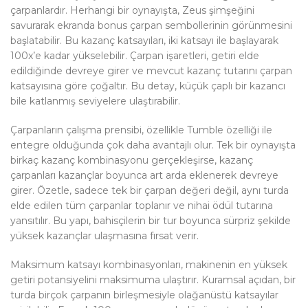
çarpanlardır. Herhangi bir oynayışta, Zeus şimşeğini
savurarak ekranda bonus çarpan sembollerinin görünmesini
başlatabilir. Bu kazanç katsayıları, iki katsayı ile başlayarak
100x’e kadar yükselebilir. Çarpan işaretleri, getiri elde
edildiğinde devreye girer ve mevcut kazanç tutarını çarpan
katsayısına göre çoğaltır. Bu detay, küçük çaplı bir kazancı
bile katlanmış seviyelere ulaştırabilir.
Çarpanların çalışma prensibi, özellikle Tumble özelliği ile
entegre olduğunda çok daha avantajlı olur. Tek bir oynayışta
birkaç kazanç kombinasyonu gerçekleşirse, kazanç
çarpanları kazançlar boyunca art arda eklenerek devreye
girer. Özetle, sadece tek bir çarpan değeri değil, aynı turda
elde edilen tüm çarpanlar toplanır ve nihai ödül tutarına
yansıtılır. Bu yapı, bahisçilerin bir tur boyunca sürpriz şekilde
yüksek kazançlar ulaşmasına fırsat verir.
Maksimum katsayı kombinasyonları, makinenin en yüksek
getiri potansiyelini maksimuma ulaştırır. Kuramsal açıdan, bir
turda birçok çarpanın birleşmesiyle olağanüstü katsayılar