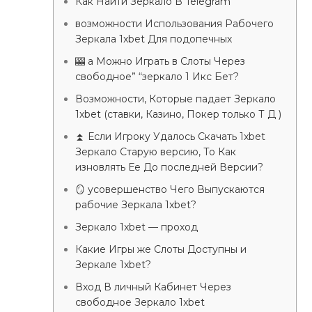
Как Найти Зеркало В Telegram
возможности Использования Рабочего
Зеркала 1xbet Для подопечных
🎰 а Можно Играть в Слоты Через
свободное” “зеркало 1 Икс Бет?
Возможности, Которые падает Зеркало
1xbet (ставки, Казино, Покер только Т Д )
⏫ Если Игроку Удалось Скачать 1xbet
Зеркало Старую версию, То Как
изновлять Ее До последней Версии?
🪞 усовершенство Чего Выпускаются
рабочие Зеркала 1xbet?
Зеркало 1xbet — проход
Какие Игры же Слоты Доступны и
Зеркале 1xbet?
Вход В личный Кабинет Через
свободное Зеркало 1xbet