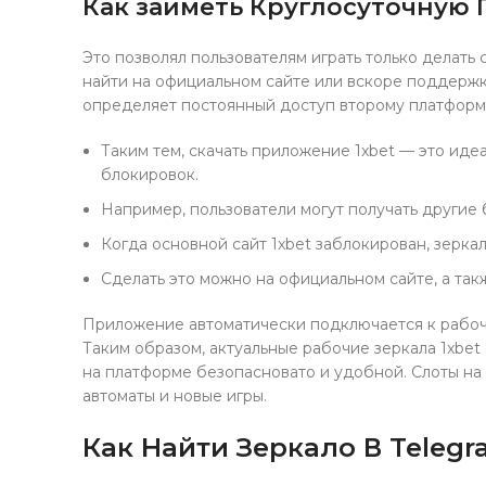
Как заиметь Круглосуточную 
Это позволял пользователям играть только делать
найти на официальном сайте или вскоре поддержк
определяет постоянный доступ второму платформ
Таким тем, скачать приложение 1xbet — это иде
блокировок.
Например, пользователи могут получать другие
Когда основной сайт 1xbet заблокирован, зерка
Сделать это можно на официальном сайте, а так
Приложение автоматически подключается к рабочи
Таким образом, актуальные рабочие зеркала 1xbe
на платформе безопасновато и удобной. Слоты на
автоматы и новые игры.
Как Найти Зеркало В Teleg