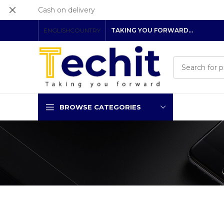
Cash on delivery
ENGLISH
COUNTRY
TAKING YOU FORWARD…
BROWSE CATEGORIES