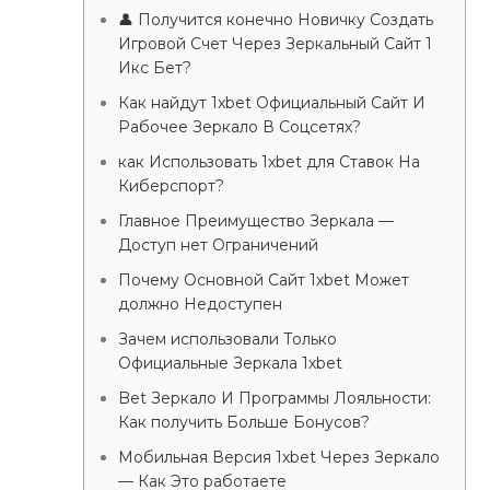
👤 Получится конечно Новичку Создать
Игровой Счет Через Зеркальный Сайт 1
Икс Бет?
Как найдут 1xbet Официальный Сайт И
Рабочее Зеркало В Соцсетях?
как Использовать 1xbet для Ставок На
Киберспорт?
Главное Преимущество Зеркала —
Доступ нет Ограничений
Почему Основной Сайт 1xbet Может
должно Недоступен
Зачем использовали Только
Официальные Зеркала 1xbet
Bet Зеркало И Программы Лояльности:
Как получить Больше Бонусов?
Мобильная Версия 1xbet Через Зеркало
— Как Это работаете