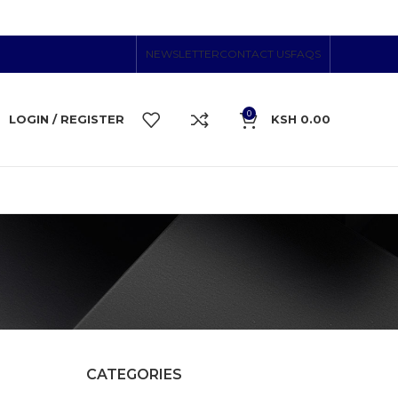
NEWSLETTER
CONTACT US
FAQS
0
LOGIN / REGISTER
KSH
0.00
CATEGORIES