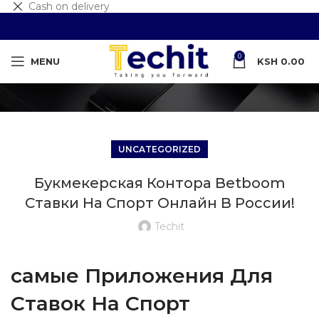
Cash on delivery
0
MENU
KSH
0.00
UNCATEGORIZED
Букмекерская Контора Betboom
Ставки На Спорт Онлайн В России!
Techit
самые Приложения Для
Ставок На Спорт