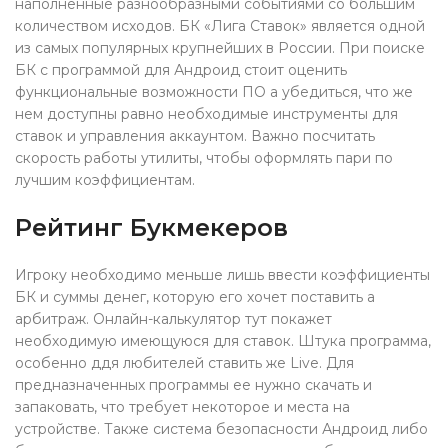
наполненные разнообразными событиями со большим
количеством исходов. БК «Лига Ставок» является одной
из самых популярных крупнейших в России. При поиске
БК с программой для Андроид стоит оценить
функциональные возможности ПО а убедиться, что же
нем доступны равно необходимые инструменты для
ставок и управления аккаунтом. Важно посчитать
скорость работы утилиты, чтобы оформлять пари по
лучшим коэффициентам.
Рейтинг Букмекеров
Игроку необходимо меньше лишь ввести коэффициенты
БК и суммы денег, которую его хочет поставить а
арбитраж. Онлайн-калькулятор тут покажет
необходимую имеющуюся для ставок. Штука программа,
особенно ддя любителей ставить же Live. Для
предназначенных программы ее нужно скачать и
запаковать, что требует некоторое и места на
устройстве. Также система безопасности Андроид либо