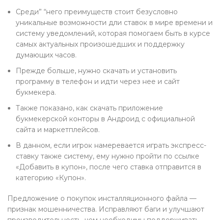
Среди” “него преимуществ стоит безусловно
уникальные возможности дли ставок в мире времени и
систему уведомлений, которая помогаем быть в курсе
самых актуальных произошедших и поддержку
думающих часов.
Прежде больше, нужно скачать и установить
программу в телефон и идти через нее и сайт
букмекера.
Также показано, как скачать приложение
букмекерской конторы в Андроид с официальной
сайта и маркетплейсов.
В данном, если игрок намеревается играть экспресс-
ставку также систему, ему нужно пройти по ссылке
«Добавить в купон», после чего ставка отправится в
категорию «Купон».
Предложение о покупок инсталляционного файла —
признак мошенничества. Исправляют баги и улучшают