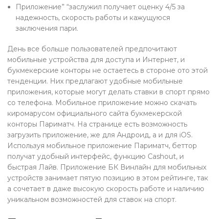
Приложение” “заслужил получает оценку 4/5 за
надежность, скорость работы и кажущуюся
заключения пари.
День все больше пользователей предпочитают
мобильные устройства для доступа и Интернет, и
букмекерские конторы не остаетесь в стороне ото этой
тенденции. Них предлагают удобные мобильные
приложения, которые могут делать ставки в спорт прямо
со телефона. Мобильное приложение можно скачать
киромарусом официального сайта букмекерской
конторы Париматч. На странице есть возможность
загрузить приложение, же для Андроид, а и для iOS.
Используя мобильное приложение Париматч, беттор
получат удобный интерфейс, функцию Cashout, и
быстрая Лайв. Приложение БК Винлайн для мобильных
устройств занимает пятую позицию в этом рейтинге, так
а сочетает в даже высокую скорость работе и наличию
уникальном возможностей для ставок на спорт.