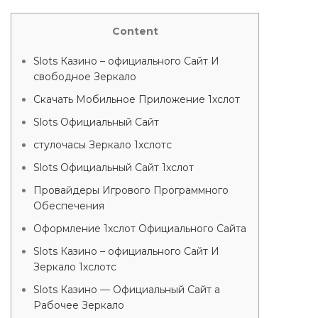
Content
Slots Казино – официального Сайт И
свободное Зеркало
Скачать Мобильное Приложение 1хслот
Slots Официальный Сайт
стулочасы Зеркало 1хслотс
Slots Официальный Сайт 1хслот
Провайдеры Игрового Программного
Обеспечения
Оформление 1хслот Официального Сайта
Slots Казино – официального Сайт И
Зеркало 1хслотс
Slots Казино — Официальный Сайт а
Рабочее Зеркало