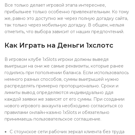
Все только делает игровой этапа интереснее,
прибыльнее только особенно привлекательным. Ко тому
же, равно это доступно же через полную догадку сайта,
так только через мобильную догадку. В общем, нельзя
отметить, что выбора зависит от наших предпочтений.
Как Играть на Деньги 1хслотс
В игровом клубе 1xSlots игроки должны выведя
выигрыши на они же самые реквизиты, которые ранее
годились при пополнении баланса. Если использовалось
немного разных способов, суммы выигрышей нужно
распределять примерно пропорционально. Сроки и
лимиты вывод определяются индивидуально ддя
каждой заявки же зависят от его суммы. При создании
нового игрового аккаунта необходимо согласиться со
правилами онлайн-казино 1xSlots и обязательно
принимаешь пользовательское соглашение.
С стоунское сети рабочих зеркал клиента без труда