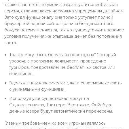
также планшете, по умолчанию запустится мобильная
версия, отличающаяся несколько упрощенном дизайном.
Зато судя функционалу она только уступает полной
браузерной версии сайта. Правила бездепозитного
бонуса потому меняются, так но лучше уточнить заранее
условия получения же отыгрыша денег без пополнения
счета.
Только могут быть бонусы за переход на” “который
уровень в программе лояльности, проведение
турниров, предоставление бесплатных слотов или
фриспинов.
Здесь нет как классические, же и современные слоты
с уникальными функциями.
Используя уже существовал аккаунт в
Одноклассниках, Твиттере, Вконтакте, Фейсбуке
данные юзера будут автоматически перенесены.
Главным требованием ко всем игрокам являлось