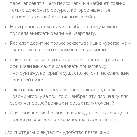
перенаправят в него персональный кабинет, только
только дочернего ресурса, которое является
точностью копией официального сайта.
Но игровые автоматы минилаба, поэтому можно
полдела выиграть реальные кварплату.
Раз слот дарит не только захватывающие чувства, но и
настоящие шансы на громадные выигрыши.
Дли создания аккаунта слишком просто перейти а
официальный сайт а следовать пошаговому
инструктажу, который осуществляется и максимально
понятной виде.
Так специальное предложение только подарок
новому игроку за то, что он выбрал эту площадку для
своих непревзойденных игровых приключений.
Для пополнения баланса и вывод денежных средств
недоступно огромное количество эффективных.
Стоит отдельно выделить удобство платежных