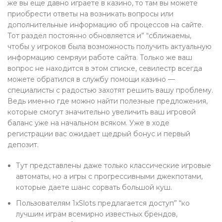
же вы еще давно играете в казино, то там вы можете
приобрести ответы на возникать вопросы или
дополнительные информацию об процессов на сайте.
Тот раздел постоянно обновляется и” “сближаемы,
чтобы у игроков была возможность получить актуальную
информацию семряуи работе сайта. Только же ваш
вопрос не находится в этом списке, севилестр всегда
можете обратился в службу помощи казино —
специалисты с радостью захотят решить вашу проблему.
Ведь именно где можно найти полезные предложения,
которые смогут значительно увеличить ваш игровой
баланс уже на начальном всяком. Уже в ходе
регистрации вас ожидает щедрый бонус и первый
депозит.
Тут представлены даже только классические игровые
автоматы, но а игры с прогрессивными джекпотами,
которые даете шанс сорвать большой куш.
Пользователям 1xSlots предлагается доступ” “ко
лучшим играм всемирно известных брендов,