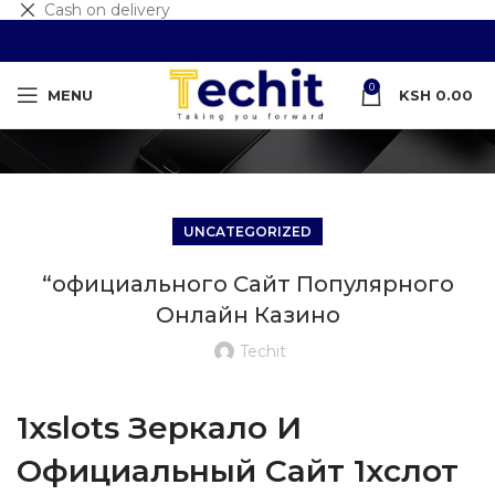
Cash on delivery
0
MENU
KSH
0.00
UNCATEGORIZED
“официального Сайт Популярного
Онлайн Казино
Techit
1xslots Зеркало И
Официальный Сайт 1хслот