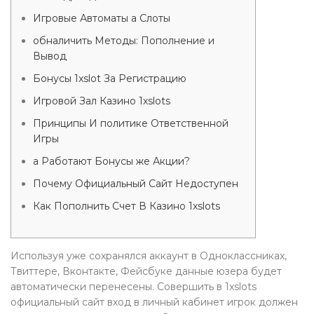
Игровые Автоматы а Слоты
обналичить Методы: Пополнение и
Вывод
Бонусы 1xslot За Регистрацию
Игровой Зал Казино 1xslots
Принципы И политике Ответственной
Игры
а Работают Бонусы же Акции?
Почему Официальный Сайт Недоступен
Как Пополнить Счет В Казино 1xslots
Используя уже сохранялся аккаунт в Одноклассниках,
Твиттере, Вконтакте, Фейсбуке данные юзера будет
автоматически перенесены. Совершить в 1xslots
официальный сайт вход в личный кабинет игрок должен