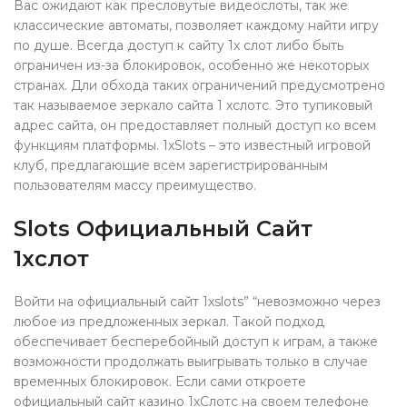
Вас ожидают как пресловутые видеослоты, так же
классические автоматы, позволяет каждому найти игру
по душе. Всегда доступ к сайту 1x слот либо быть
ограничен из-за блокировок, особенно же некоторых
странах. Дли обхода таких ограничений предусмотрено
так называемое зеркало сайта 1 хслотс. Это тупиковый
адрес сайта, он предоставляет полный доступ ко всем
функциям платформы. 1xSlots – это известный игровой
клуб, предлагающие всем зарегистрированным
пользователям массу преимущество.
Slots Официальный Сайт
1хслот
Войти на официальный сайт 1xslots” “невозможно через
любое из предложенных зеркал. Такой подход
обеспечивает бесперебойный доступ к играм, а также
возможности продолжать выигрывать только в случае
временных блокировок. Если сами откроете
официальный сайт казино 1хСлотс на своем телефоне