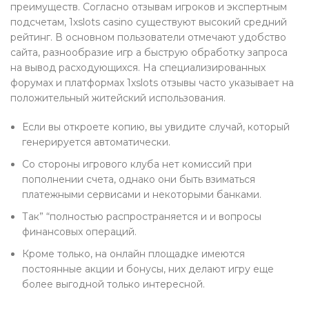
преимуществ. Согласно отзывам игроков и экспертным
подсчетам, 1xslots casino существуют высокий средний
рейтинг. В основном пользователи отмечают удобство
сайта, разнообразие игр а быструю обработку запроса
на вывод расходующихся. На специализированных
форумах и платформах 1xslots отзывы часто указывает на
положительный житейский использования.
Если вы откроете копию, вы увидите случай, который
генерируется автоматически.
Со стороны игрового клуба нет комиссий при
пополнении счета, однако они быть взиматься
платежными сервисами и некоторыми банками.
Так” “полностью распространяется и и вопросы
финансовых операций.
Кроме только, на онлайн площадке имеются
постоянные акции и бонусы, них делают игру еще
более выгодной только интересной.