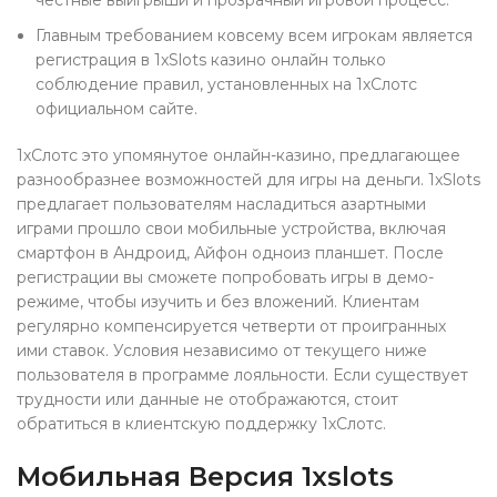
честные выигрыши и прозрачный игровой процесс.
Главным требованием ковсему всем игрокам является
регистрация в 1xSlots казино онлайн только
соблюдение правил, установленных на 1хСлотс
официальном сайте.
1хСлотс это упомянутое онлайн-казино, предлагающее
разнообразнее возможностей для игры на деньги. 1xSlots
предлагает пользователям насладиться азартными
играми прошло свои мобильные устройства, включая
смартфон в Андроид, Айфон одноиз планшет. После
регистрации вы сможете попробовать игры в демо-
режиме, чтобы изучить и без вложений. Клиентам
регулярно компенсируется четверти от проигранных
ими ставок. Условия независимо от текущего ниже
пользователя в программе лояльности. Если существует
трудности или данные не отображаются, стоит
обратиться в клиентскую поддержку 1хСлотс.
Мобильная Версия 1xslots