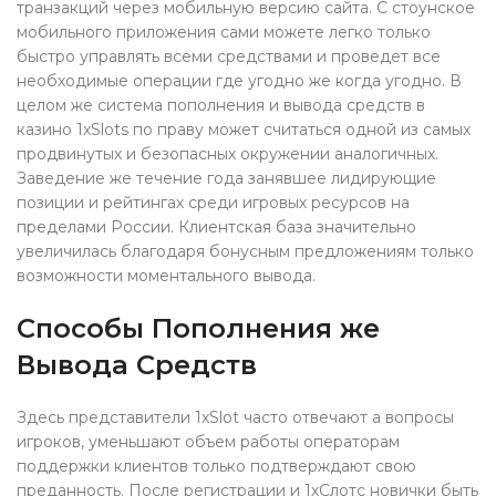
транзакций через мобильную версию сайта. С стоунское
мобильного приложения сами можете легко только
быстро управлять всеми средствами и проведет все
необходимые операции где угодно же когда угодно. В
целом же система пополнения и вывода средств в
казино 1xSlots по праву может считаться одной из самых
продвинутых и безопасных окружении аналогичных.
Заведение же течение года занявшее лидирующие
позиции и рейтингах среди игровых ресурсов на
пределами России. Клиентская база значительно
увеличилась благодаря бонусным предложениям только
возможности моментального вывода.
Способы Пополнения же
Вывода Средств
Здесь представители 1xSlot часто отвечают а вопросы
игроков, уменьшают объем работы операторам
поддержки клиентов только подтверждают свою
преданность. После регистрации и 1хСлотс новички быть