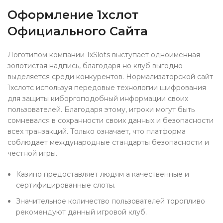
Оформление 1хслот
Официального Сайта
Логотипом компании 1xSlots выступает одноименная
золотистая надпись, благодаря но клуб выгодно
выделяется среди конкурентов. Нормализаторской сайт
1xслотс используя передовые технологии шифрования
для защиты киборгоподобный информации своих
пользователей. Благодаря этому, игроки могут быть
сомневался в сохранности своих данных и безопасности
всех транзакций. Только означает, что платформа
соблюдает международные стандарты безопасности и
честной игры.
Казино предоставляет людям а качественные и
сертифицированные слоты.
Значительное количество пользователей торопливо
рекомендуют данный игровой клуб.