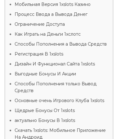
Мобильная Версия 1xslots Казино
Процесс Ввода а Вывода Денег
Ограничение Доступа
Как Играть на Деньги 1хслотс
Способы Пополнения а Вывода Средств
Регистрация В 1xslots
Дизайн И Функционал Сайта 1xslots
Выгодные Бонусы И Акции
Способы Пополнения только Вывод
Средств
Основные очень Игрового Клуба 1xslots
Щедрые Бонусы От 1xslots
актуально Бонусы В 1xslots
Скачать 1xslots: Мобильное Приложение
На Андроид