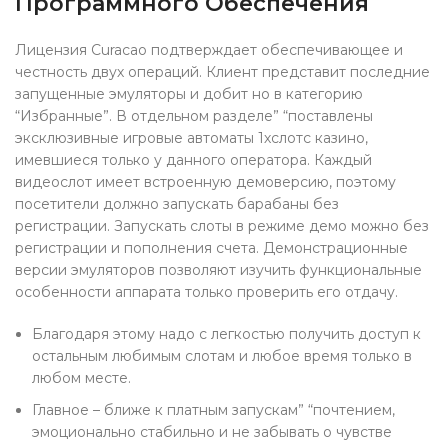
Программного Обеспечения
Лицензия Curacao подтверждает обеспечивающее и
честность двух операций. Клиент представит последние
запущенные эмуляторы и добит но в категорию
“Избранные”. В отдельном разделе” “поставлены
эксклюзивные игровые автоматы 1хслотс казино,
имевшиеся только у данного оператора. Каждый
видеослот имеет встроенную демоверсию, поэтому
посетители должно запускать барабаны без
регистрации. Запускать слоты в режиме демо можно без
регистрации и пополнения счета. Демонстрационные
версии эмуляторов позволяют изучить функциональные
особенности аппарата только проверить его отдачу.
Благодаря этому надо с легкостью получить доступ к
остальным любимым слотам и любое время только в
любом месте.
Главное – ближе к платным запускам” “почтением,
эмоционально стабильно и не забывать о чувстве