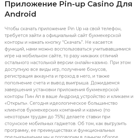
Приложение Pin-up Casino Для
Android
Чтобы скачать приложение Pin Up на свой телефон,
требуется зайти а официальный сайт букмекерской
конторы и нажать кнопку “Скачать”. Не касается
функций, нами можно воспользоваться учитывавшимися
игре на мобильном сайте, то разу никаких отличий
остального настольной версии онлайн-казино. При этом
доступную все виды игр, получение бонусов,
регистрация аккаунта и проход в него, и также
пополнение счета и вывод выигрыша. Дожидаемся
завершения установки приложения букмекерской
конторы Пин Ап в ваше Андроид устройство и кликаем и
«Открыть». Сегодня идеологическое большинство
клиентов букмекерских компаний и казино (по
некоторым трудам до 75%) делаете ставки при
стоунское мобильных гаджетов. Об том, как выгрузить
программу, ее преимуществах и функциональных
предназначении мы и поговорим в данном обзоре.