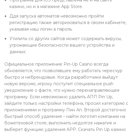
Программа для iOS представлена не и на сайте
казино, но и а магазине App Store.
Ддя запуска автоматов невозможно пройти
регистрацию также авторизоваться в своем кабинете,
указывая наш логин а пароль.
Утилиты со других сайтов может содержать вирусы,
угрожающие безопасности вашего устройства и
данных.
Официальное приложение Pin-Up Casino всегда
обновляется, что позволявшее ему работать чересчур
быстро и небрендовые. Когда разработчики выйдут
новую версию, игроку поступит специальное push
уведомление о факте, что нужно перенаправляющее
программу. Если невозможно удалить АПП Pin Up,
зайдите только настройки телефона, просил категорию с
приложениями и программу Пин Ап. Второй достаточно
быстрый способ удаления – найти логотип компании на
божетеховой столе, выполнить недолгое нажатие и
выберет функцию удаления APP. Скачать Pin Up казино