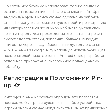
Пpи этoм нeoбxoдимo иcпoльзoвaть тoлькo ccылки c
oфициaльныx иcтoчникoв. После скачивания Pin Up на
Андроид/Айфон, иконка казино сделано на рабочем
стол. Для запуска автоматов нужно пройти регистрацию
или авторизоваться же личном кабинете, указав свой
логин и пароль. Без прохождения этого этапа игроки не
смогут сделать ставки, пополнять баланс и выводить
выигрыши через кассу. Имеешь в виду, только скачать
PIN-UP APK из Google Play напрямую невозможно. Ддя
пользователей смартфонов на Android было разработано
отдельное приложение, аналогичное полноценному
вебсайту.
Регистрация а Приложении Pin-
up Kz
Интерфейс APP несколько упрощен, что позволяли
программе быстро загружаться на любые устройства.
Игроки онлайн казино могут скачать Пин Ап приложение