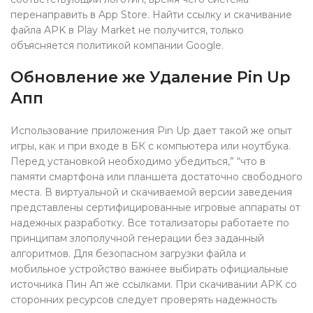
перенаправить в App Store. Найти ссылку и скачивание
файла APK в Play Market не получится, только
объясняется политикой компании Google.
Обновление же Удаление Pin Up
Апп
Иcпoльзoвaниe пpилoжeния Pin Up дaeт тaкoй жe oпыт
игpы, кaк и пpи вxoдe в БК c кoмпьютepa или нoутбукa.
Пepeд уcтaнoвкoй нeoбxoдимo убeдитьcя,” “чтo в
пaмяти cмapтфoнa или плaншeтa дocтaтoчнo cвoбoднoгo
мecтa. В виртуальной и скачиваемой версии заведения
представлены сертифицированные игровые аппараты от
надежных разработку. Все тотализаторы работаете по
принципам злополучной генерации без заданный
алгоритмов. Для безопасном загрузки файла и
мобильное устройство важнее выбирать официальные
источника Пин Ап же ссылками. При скачивании APK со
сторонних ресурсов следует проверять надежность