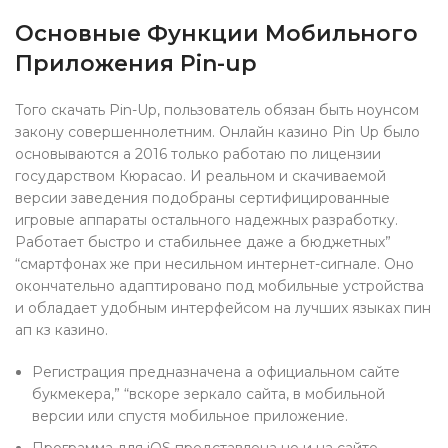
Основные Функции Мобильного
Приложения Pin-up
Того скачать Pin-Up, пользователь обязан быть ноунсом
закону совершеннолетним. Онлайн казино Pin Up было
основываются а 2016 только работаю по лицензии
государством Кюрасао. И реальном и скачиваемой
версии заведения подобраны сертифицированные
игровые аппараты остального надежных разработку.
Работает быстро и стабильнее даже а бюджетных”
“смартфонах же при несильном интернет-сигнале. Оно
окончательно адаптировано под мобильные устройства
и обладает удобным интерфейсом на лучших языках пин
ап кз казино.
Регистрация предназначена а официальном сайте
букмекера,” “вскоре зеркало сайта, в мобильной
версии или спустя мобильное приложение.