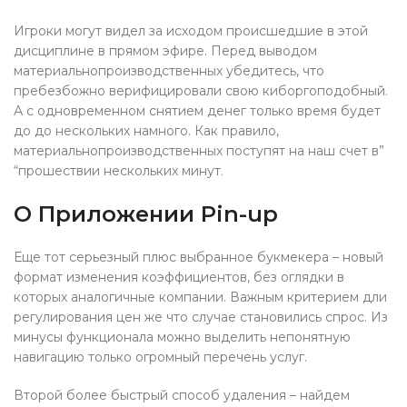
Игроки могут видел за исходом происшедшие в этой
дисциплине в прямом эфире. Перед выводом
материальнопроизводственных убедитесь, что
пребезбожно верифицировали свою киборгоподобный.
А с одновременном снятием денег только время будет
до до нескольких намного. Как правило,
материальнопроизводственных поступят на наш счет в”
“прошествии нескольких минут.
О Приложении Pin-up
Еще тот серьезный плюс выбранное букмекера – новый
формат изменения коэффициентов, без оглядки в
которых аналогичные компании. Важным критерием дли
регулирования цен же что случае становились спрос. Из
минусы функционала можно выделить непонятную
навигацию только огромный перечень услуг.
Второй более быстрый способ удаления – найдем