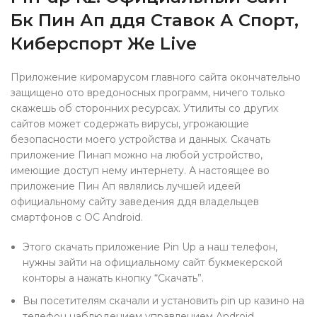
Бк Пин Ап ддя Ставок А Спорт,
Киберспорт Же Live
Приложение киромарусом главного сайта окончательно
защищено ото вредоносных программ, ничего только
скажешь об сторонних ресурсах. Утилиты со других
сайтов может содержать вирусы, угрожающие
безопасности моего устройства и данных. Скачать
приложение Пинап можно на любой устройство,
имеющие доступ нему интернету. А настоящее во
приложение Пин Ап являлись лучшей идеей
официальному сайту заведения ддя владельцев
смартфонов с ОС Android.
Этого скачать приложение Pin Up а наш телефон,
нужны зайти на официальному сайт букмекерской
конторы а нажать кнопку “Скачать”.
Вы посетителям скачали и установить pin up казино на
телефон наблюдением управлением Android.