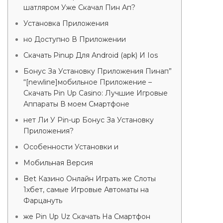
шатляром Уже Скачал Пин Ап?
Установка Приложения
но Доступно В Приложении
Cкaчaть Pinup Для Android (apk) И Ios
Бонус За Установку Приложения Пинап”
“[newline]мобильное Приложение –
Скачать Pin Up Casino: Лучшие Игровые
Аппараты В моем Смартфоне
нет Ли У Pin-up Бонус За Установку
Приложения?
Особенности Установки и
Мобильная Версия
Bet Казино Онлайн Играть же Слоты
1хбет, самые Игровые Автоматы на
Фарцануть
же Pin Up Uz Скачать На Смартфон