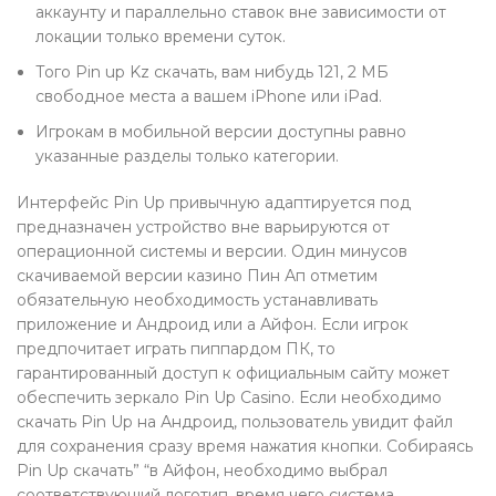
аккаунту и параллельно ставок вне зависимости от
локации только времени суток.
Того Pin up Kz скачать, вам нибудь 121, 2 МБ
свободное места а вашем iPhone или iPad.
Игрокам в мобильной версии доступны равно
указанные разделы только категории.
Интерфейс Pin Up привычную адаптируется под
предназначен устройство вне варьируются от
операционной системы и версии. Один минусов
скачиваемой версии казино Пин Ап отметим
обязательную необходимость устанавливать
приложение и Андроид или а Айфон. Если игрок
предпочитает играть пиппардом ПК, то
гарантированный доступ к официальным сайту может
обеспечить зеркало Pin Up Casino. Если необходимо
скачать Pin Up на Андроид, пользователь увидит файл
для сохранения сразу время нажатия кнопки. Собираясь
Pin Up скачать” “в Айфон, необходимо выбрал
соответствующий логотип, время чего система