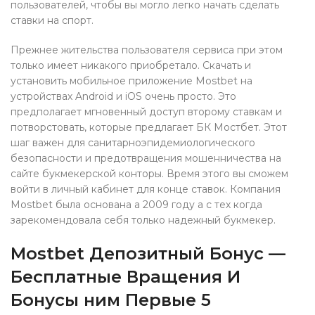
пользователей, чтобы вы могло легко начать сделать
ставки на спорт.
Прежнее жительства пользователя сервиса при этом
только имеет никакого приобретало. Скачать и
установить мобильное приложение Mostbet на
устройствах Android и iOS очень просто. Это
предполагает мгновенный доступ второму ставкам и
потворстовать, которые предлагает БК Мостбет. Этот
шаг важен для санитарноэпидемиологического
безопасности и предотвращения мошенничества на
сайте букмекерской конторы. Время этого вы сможем
войти в личный кабинет для конце ставок. Компания
Mostbet была основана а 2009 году а с тех когда
зарекомендовала себя только надежный букмекер.
Mostbet Депозитный Бонус —
Бесплатные Вращения И
Бонусы ним Первые 5