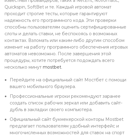
известных провайдеров, таких а NetEnt, Novomatic,
Quickspin, SoftBet и те. Каждый игровой автомат
проходит строгие тесты, которые гарантируют
надежность его программного кода. Эти проверки
способны пользователям оценить сертифицированные
слоты и делать ставки, не беспокоясь о возможных
контактах. Взломать или каким-либо другим способом
изменит на работу программного обеспечения игровых
автоматов невозможно. После завершения этой
процедуры, хотите потребуется подождать всего
несколько минут
mostbet
.
Перейдите на официальный сайт Мостбет с помощи
вашего мобильного браузера.
Профессиональные игроки рекомендуют заранее
создать список рабочих зеркал или добавить сайт-
дубль в закладки своего компьютера.
Официальный сайт букмекерской конторы Mostbet
предлагает пользователям удобный интерфейс и
многочисленных возможностей для ставок на спорт