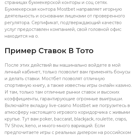
страницах букмекерской конторы и соц сетях.
Букмекерская контора Mostbet направляет игорную
деятельность и основании лицензии от проверенного
регулятора. Сертификат, подтверждающий качество
услуг предоставлен компанией, свой головной офис
находится на о.
Пример Ставок В Тото
После этих действий вы машинально войдете в мой
личный кабинет, только позволит вам применять бонусы
и делать ставки. Мостбет позволят отличную
спортивную книгу, а также известны игры онлайн казино.
И там, только там отличные рынки ставок и высоких
коэффициенты, гарантирующие огромные выигрыши.
Включайте вкладку live-casino Mostbet же погрузитесь в
атмосферу настоящего игрового коридорчика с живыми
крупье. Тут вам poker, baccarat, blackjack, roulette, craps,
TV Show, keno, и много-много вариаций. Если
предпочитаете игры с реальных дилером на российском