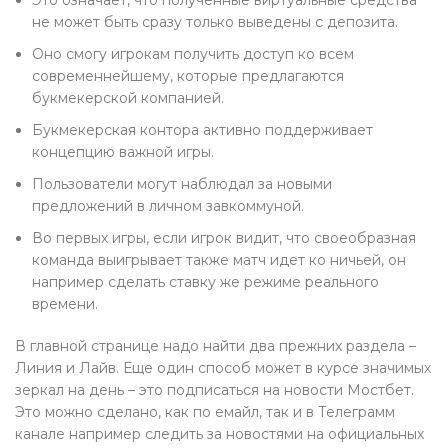
Это означает, что полученные виртуальные средства
не может быть сразу только выведены с депозита.
Оно смогу игрокам получить доступ ко всем
современнейшему, которые предлагаются
букмекерской компанией.
Букмекерская контора активно поддерживает
концепцию важной игры.
Пользователи могут наблюдал за новыми
предложений в личном завкоммуной.
Во первых игры, если игрок видит, что своеобразная
команда выигрывает также матч идет ко ничьей, он
например сделать ставку же режиме реального
времени.
В главной странице надо найти два прежних раздела –
Линия и Лайв. Еще один способ может в курсе значимых
зеркал на день – это подписаться на новости Мостбет.
Это можно сделано, как по емайл, так и в Телеграмм
канале например следить за новостями на официальных