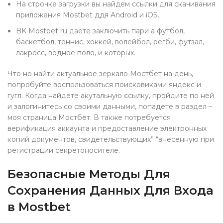
На строчке загрузки вы найдем ссылки для скачивания
приложения Mostbet ддя Android и iOS.
BK Mostbet ru даете заключить пари а футбол,
баскетбол, теннис, хоккей, волейбол, регби, футзал,
лакросс, водное поло, и которых.
Что но найти актуальное зеркало Мостбет на день,
попробуйте воспользоваться поисковиками яндекс и
гугл. Когда найдете акутальную ссылку, пройдите по ней
и залогинитесь со своими данными, попадете в раздел –
моя страница Мостбет. В также потребуется
верификация аккаунта и предоставление электронных
копий документов, свидетельствующих” “внесенную при
регистрации секретоносителе.
Безопасные Методы Для
Сохранения Данных Для Входа
в Mostbet