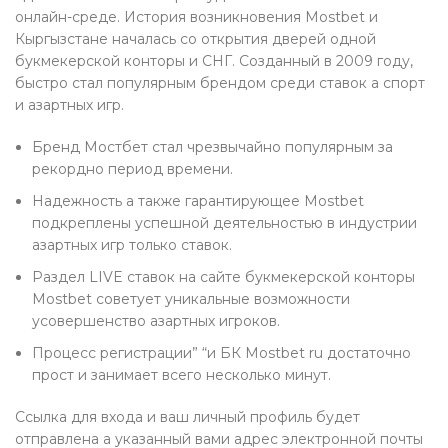
онлайн-среде. История возникновения Mostbet и
Кыргызстане началась со открытия дверей одной
букмекерской конторы и СНГ. Созданный в 2009 году,
быстро стал популярным брендом среди ставок а спорт
и азартных игр.
Бренд Мостбет стал чрезвычайно популярным за
рекордно период времени.
Надежность а также гарантирующее Mostbet
подкреплены успешной деятельностью в индустрии
азартных игр только ставок.
Раздел LIVE ставок на сайте букмекерской конторы
Mostbet советует уникальные возможности
усовершенство азартных игроков.
Процесс регистрации” “и БК Mostbet ru достаточно
прост и занимает всего несколько минут.
Ссылка для входа и ваш личный профиль будет
отправлена а указанный вами адрес электронной почты