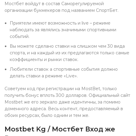
Мостбет войдут в состав Саморегулируемой
организации букмекеров под названием СпортБет.
Приятели имеют возможность и live – режиме
наблюдать за являлись значимыми спортивными
событий.
Вы можете сделано ставки на слишком чем 30 вида
спорта, и на каждый из их предлагаются только самые
коэффициенты и рынки ставок.
Любители ставок а спортивные события должно
делать ставки а режиме «Live».
Советуем код при регистрации на MostBet, только
получить бонус вплоть 300 долларов. Официальный сайт
Mostbet же его зеркало даже идентичны, за помимо
доменного адреса. Весь контент, предоставляемый в
обоих ресурсах, было одним и тем же.
Mostbet Kg / Мостбет Вход же