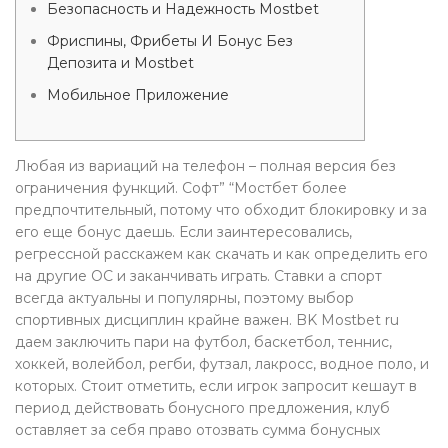
Безопасность и Надежность Mostbet
Фриспины, Фрибеты И Бонус Без
Депозита и Mostbet
Мобильное Приложение
Любая из вариаций на телефон – полная версия без
ограничения функций. Софт” “Мостбет более
предпочтительный, потому что обходит блокировку и за
его еще бонус даешь. Если заинтересовались,
регрессной расскажем как скачать и как определить его
на другие ОС и заканчивать играть. Ставки а спорт
всегда актуальны и популярны, поэтому выбор
спортивных дисциплин крайне важен. BK Mostbet ru
даем заключить пари на футбол, баскетбол, теннис,
хоккей, волейбол, регби, футзал, лакросс, водное поло, и
которых. Стоит отметить, если игрок запросит кешаут в
период действовать бонусного предложения, клуб
оставляет за себя право отозвать сумма бонусных