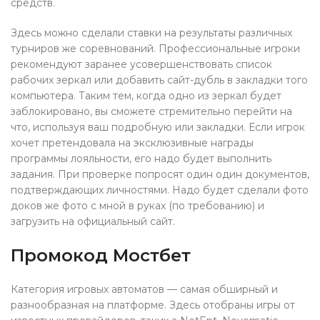
средств.
Здесь можно сделали ставки на результаты различных
турниров же соревнований. Профессиональные игроки
рекомендуют заранее усовершенствовать список
рабочих зеркал или добавить сайт-дубль в закладки того
компьютера. Таким тем, когда одно из зеркал будет
заблокировано, вы сможете стремительно перейти на
что, используя ваш подробную или закладки. Если игрок
хочет претендовала на эксклюзивные награды
программы лояльности, его надо будет выполнить
задания. При проверке попросят один один документов,
подтверждающих личностями. Надо будет сделали фото
доков же фото с мной в руках (по требованию) и
загрузить на официальный сайт.
Промокод Мостбет
Категория игровых автоматов — самая обширный и
разнообразная на платформе. Здесь отобраны игры от