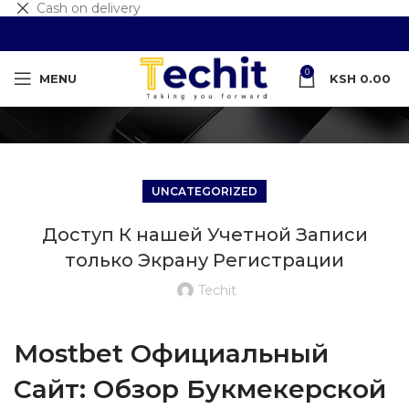
Cash on delivery
0
MENU
KSH
0.00
UNCATEGORIZED
Доступ К нашей Учетной Записи
только Экрану Регистрации
Techit
Mostbet Официальный
Сайт: Обзор Букмекерской