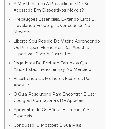
A Mostbet Tem A Possibilidade De Ser
Acessada Em Dispositivos Móveis?
Precauções Essenciais, Evitando Erros E
Revelando Estratégias Vencedoras Na
Mostbet
Liberte Seu Posible De Vitória Aprendendo
Os Principais Elementos Das Apostas
Esportivas Com A Parimatch
Jogadores De Embate Famosos Que
Ainda Estão Livres Simply No Mercado
Escolhendo Os Melhores Esportes Para
Apostar
O Guia Resolutorio Para Encontrar E Usar
Códigos Promocionais De Apostas
Aproveitando Os Bônus E Promoções
Especiais
Conclusão: O Mostbet É Sua Mais