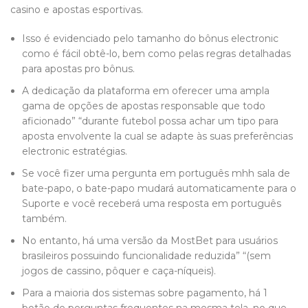
casino e apostas esportivas.
Isso é evidenciado pelo tamanho do bônus electronic
como é fácil obtê-lo, bem como pelas regras detalhadas
para apostas pro bônus.
A dedicação da plataforma em oferecer uma ampla
gama de opções de apostas responsable que todo
aficionado” “durante futebol possa achar um tipo para
aposta envolvente la cual se adapte às suas preferências
electronic estratégias.
Se você fizer uma pergunta em português mhh sala de
bate-papo, o bate-papo mudará automaticamente para o
Suporte e você receberá uma resposta em português
também.
No entanto, há uma versão da MostBet para usuários
brasileiros possuindo funcionalidade reduzida” “(sem
jogos de cassino, pôquer e caça-níqueis).
Para a maioria dos sistemas sobre pagamento, há 1