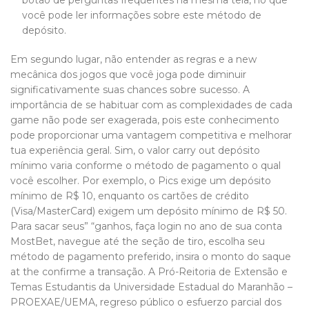
botão de perguntas frequentes na mesma tela, no que
você pode ler informações sobre este método de
depósito.
Em segundo lugar, não entender as regras e a new
mecânica dos jogos que você joga pode diminuir
significativamente suas chances sobre sucesso. A
importância de se habituar com as complexidades de cada
game não pode ser exagerada, pois este conhecimento
pode proporcionar uma vantagem competitiva e melhorar
tua experiência geral. Sim, o valor carry out depósito
mínimo varia conforme o método de pagamento o qual
você escolher. Por exemplo, o Pics exige um depósito
mínimo de R$ 10, enquanto os cartões de crédito
(Visa/MasterCard) exigem um depósito mínimo de R$ 50.
Para sacar seus” “ganhos, faça login no ano de sua conta
MostBet, navegue até the seção de tiro, escolha seu
método de pagamento preferido, insira o monto do saque
at the confirme a transação. A Pró-Reitoria de Extensão e
Temas Estudantis da Universidade Estadual do Maranhão –
PROEXAE/UEMA, regreso público o esfuerzo parcial dos