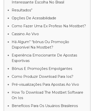
Interessante Escolha No Brasil
Resultados”
Opções De Acessibilidade
Como Fazer Uma Ex Profeso Na Mostbet?
Cassino Ao Vivo
Há Algum” “bônus Ou Promoção
Disponível Na Mostbet?
Experiência Emocionante De Apostas
Esportivas
Bônus E Promoções Empolgantes
Como Produzir Download Para Ios?
Pré-visualizações Para Apostas Ao Vivo
How To Download The Mostbet Software
On Ios
Benefícios Para Os Usuários Brasileiros