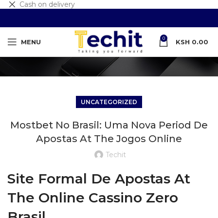
Cash on delivery
0
MENU
KSH
0.00
UNCATEGORIZED
Mostbet No Brasil: Uma Nova Period De
Apostas At The Jogos Online
Techit
Site Formal De Apostas At
The Online Cassino Zero
Brasil