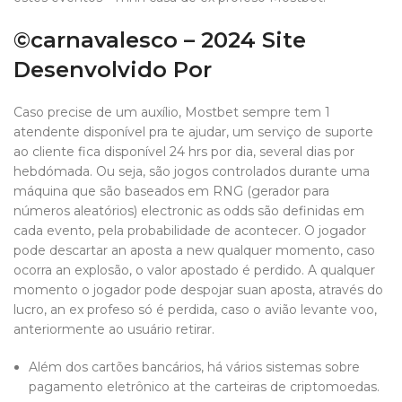
©carnavalesco – 2024 Site
Desenvolvido Por
Caso precise de um auxílio, Mostbet sempre tem 1
atendente disponível pra te ajudar, um serviço de suporte
ao cliente fica disponível 24 hrs por dia, several dias por
hebdómada. Ou seja, são jogos controlados durante uma
máquina que são baseados em RNG (gerador para
números aleatórios) electronic as odds são definidas em
cada evento, pela probabilidade de acontecer. O jogador
pode descartar an aposta a new qualquer momento, caso
ocorra an explosão, o valor apostado é perdido. A qualquer
momento o jogador pode despojar suan aposta, através do
lucro, an ex profeso só é perdida, caso o avião levante voo,
anteriormente ao usuário retirar.
Além dos cartões bancários, há vários sistemas sobre
pagamento eletrônico at the carteiras de criptomoedas.