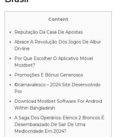
Content
Reputação Da Casa De Apostas
Abrace A Revolução Dos Jogos De Albur
On-line
Por Que Escolher O Aplicativo Móvel
Mostbet?
Promoções E Bônus Generosos
©carnavalesco – 2024 Site Desenvolvido
Por
Download Mostbet Software For Android
Within Bangladesh
A Saga Dos Operários: Elenco 2 Broncos É
Desembarazado De Sair De Uma
Mediocridade Em 2024?