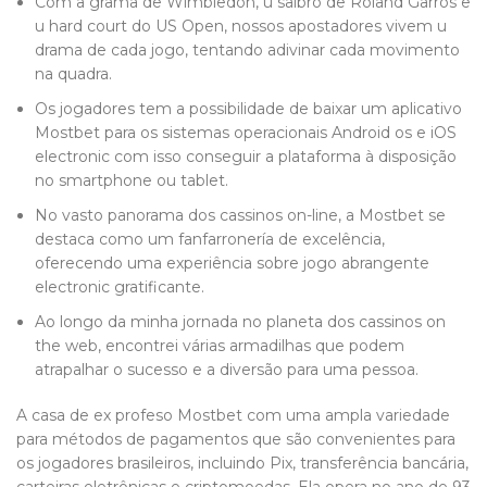
Com a grama de Wimbledon, u saibro de Roland Garros e
u hard court do US Open, nossos apostadores vivem u
drama de cada jogo, tentando adivinar cada movimento
na quadra.
Os jogadores tem a possibilidade de baixar um aplicativo
Mostbet para os sistemas operacionais Android os e iOS
electronic com isso conseguir a plataforma à disposição
no smartphone ou tablet.
No vasto panorama dos cassinos on-line, a Mostbet se
destaca como um fanfarronería de excelência,
oferecendo uma experiência sobre jogo abrangente
electronic gratificante.
Ao longo da minha jornada no planeta dos cassinos on
the web, encontrei várias armadilhas que podem
atrapalhar o sucesso e a diversão para uma pessoa.
A casa de ex profeso Mostbet com uma ampla variedade
para métodos de pagamentos que são convenientes para
os jogadores brasileiros, incluindo Pix, transferência bancária,