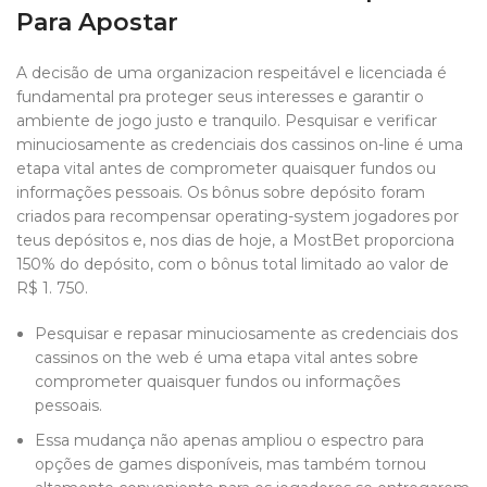
Para Apostar
A decisão de uma organizacion respeitável e licenciada é
fundamental pra proteger seus interesses e garantir o
ambiente de jogo justo e tranquilo. Pesquisar e verificar
minuciosamente as credenciais dos cassinos on-line é uma
etapa vital antes de comprometer quaisquer fundos ou
informações pessoais. Os bônus sobre depósito foram
criados para recompensar operating-system jogadores por
teus depósitos e, nos dias de hoje, a MostBet proporciona
150% do depósito, com o bônus total limitado ao valor de
R$ 1. 750.
Pesquisar e repasar minuciosamente as credenciais dos
cassinos on the web é uma etapa vital antes sobre
comprometer quaisquer fundos ou informações
pessoais.
Essa mudança não apenas ampliou o espectro para
opções de games disponíveis, mas também tornou