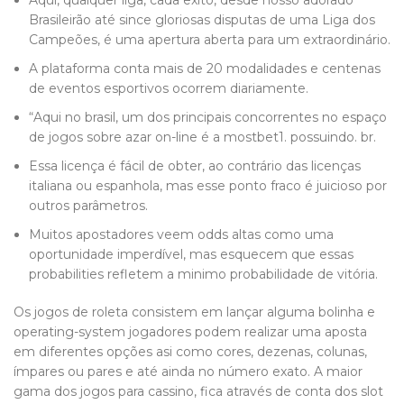
Aqui, qualquer liga, cada exito, desde nosso adorado
Brasileirão até since gloriosas disputas de uma Liga dos
Campeões, é uma apertura aberta para um extraordinário.
A plataforma conta mais de 20 modalidades e centenas
de eventos esportivos ocorrem diariamente.
“Aqui no brasil, um dos principais concorrentes no espaço
de jogos sobre azar on-line é a mostbet1. possuindo. br.
Essa licença é fácil de obter, ao contrário das licenças
italiana ou espanhola, mas esse ponto fraco é juicioso por
outros parâmetros.
Muitos apostadores veem odds altas como uma
oportunidade imperdível, mas esquecem que essas
probabilities refletem a minimo probabilidade de vitória.
Os jogos de roleta consistem em lançar alguma bolinha e
operating-system jogadores podem realizar uma aposta
em diferentes opções asi como cores, dezenas, colunas,
ímpares ou pares e até ainda no número exato. A maior
gama dos jogos para cassino, fica através de conta dos slot