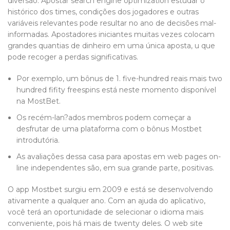
diversão. Apostar search engine optimization estudar o
histórico dos times, condições dos jogadores e outras
variáveis relevantes pode resultar no ano de decisões mal-
informadas. Apostadores iniciantes muitas vezes colocam
grandes quantias de dinheiro em uma única aposta, u que
pode recoger a perdas significativas.
Por exemplo, um bônus de 1. five-hundred reais mais two
hundred fifity freespins está neste momento disponível
na MostBet.
Os recém-lan?ados membros podem começar a
desfrutar de uma plataforma com o bônus Mostbet
introdutória.
As avaliações dessa casa para apostas em web pages on-
line independentes são, em sua grande parte, positivas.
O app Mostbet surgiu em 2009 e está se desenvolvendo
ativamente a qualquer ano. Com an ajuda do aplicativo,
você terá an oportunidade de selecionar o idioma mais
conveniente, pois há mais de twenty deles. O web site