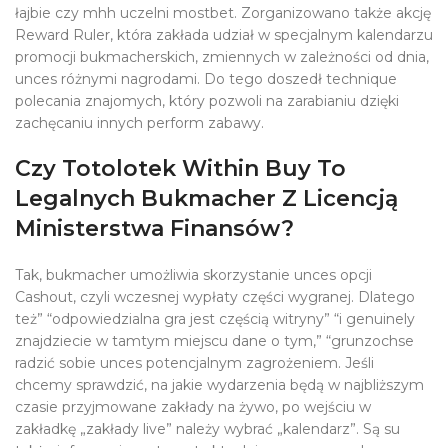
łajbie czy mhh uczelni mostbet. Zorganizowano także akcję
Reward Ruler, która zakłada udział w specjalnym kalendarzu
promocji bukmacherskich, zmiennych w zależności od dnia,
unces różnymi nagrodami. Do tego doszedł technique
polecania znajomych, który pozwoli na zarabianiu dzięki
zachęcaniu innych perform zabawy.
Czy Totolotek Within Buy To
Legalnych Bukmacher Z Licencją
Ministerstwa Finansów?
Tak, bukmacher umożliwia skorzystanie unces opcji
Cashout, czyli wczesnej wypłaty części wygranej. Dlatego
też” “odpowiedzialna gra jest częścią witryny” “i genuinely
znajdziecie w tamtym miejscu dane o tym,” “grunzochse
radzić sobie unces potencjalnym zagrożeniem. Jeśli
chcemy sprawdzić, na jakie wydarzenia będą w najbliższym
czasie przyjmowane zakłady na żywo, po wejściu w
zakładkę „zakłady live” należy wybrać „kalendarz”. Są su