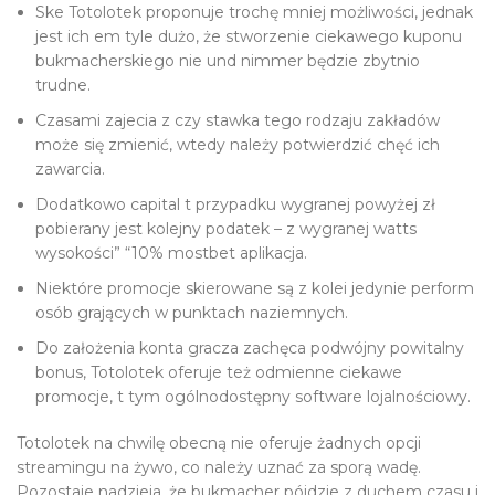
Ske Totolotek proponuje trochę mniej możliwości, jednak
jest ich em tyle dużo, że stworzenie ciekawego kuponu
bukmacherskiego nie und nimmer będzie zbytnio
trudne.
Czasami zajecia z czy stawka tego rodzaju zakładów
może się zmienić, wtedy należy potwierdzić chęć ich
zawarcia.
Dodatkowo capital t przypadku wygranej powyżej zł
pobierany jest kolejny podatek – z wygranej watts
wysokości” “10% mostbet aplikacja.
Niektóre promocje skierowane są z kolei jedynie perform
osób grających w punktach naziemnych.
Do założenia konta gracza zachęca podwójny powitalny
bonus, Totolotek oferuje też odmienne ciekawe
promocje, t tym ogólnodostępny software lojalnościowy.
Totolotek na chwilę obecną nie oferuje żadnych opcji
streamingu na żywo, co należy uznać za sporą wadę.
Pozostaje nadzieja, że bukmacher pójdzie z duchem czasu i