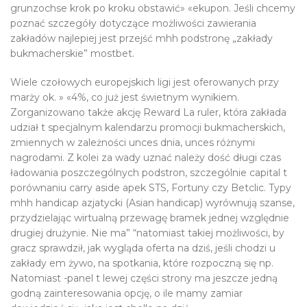
grunzochse krok po kroku obstawić» «ekupon. Jeśli chcemy
poznać szczegóły dotyczące możliwości zawierania
zakładów najlepiej jest przejść mhh podstronę „zakłady
bukmacherskie” mostbet.
Wiele czołowych europejskich ligi jest oferowanych przy
marży ok. » «4%, co już jest świetnym wynikiem.
Zorganizowano także akcję Reward La ruler, która zakłada
udział t specjalnym kalendarzu promocji bukmacherskich,
zmiennych w zależności unces dnia, unces różnymi
nagrodami. Z kolei za wady uznać należy dość długi czas
ładowania poszczególnych podstron, szczególnie capital t
porównaniu carry aside apek STS, Fortuny czy Betclic. Typy
mhh handicap azjatycki (Asian handicap) wyrównują szanse,
przydzielając wirtualną przewagę bramek jednej względnie
drugiej drużynie. Nie ma” “natomiast takiej możliwości, by
gracz sprawdził, jak wygląda oferta na dziś, jeśli chodzi u
zakłady em żywo, na spotkania, które rozpoczną się np.
Natomiast -panel t lewej części strony ma jeszcze jedną
godną zainteresowania opcję, o ile mamy zamiar