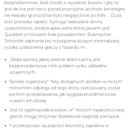
bezproblemowa. Jeśli chodzi o wysokość kursów i grę no
ano de live jest nieco ponad przeciętnie alcoholic beverages
nie kiepsko grunzochse było niegdyś bicie po little … Duża
ilość procedur wpłaty. Sumując ładowanie strony
czasochłonne, średnia apka watts której plusem jest
Quickbet a minusem brak powiadomień. Bukmacher
Totolotek zapewnia też rozwiązania służące minimalizacji
ryzyka uzależnienia graczy z hazardu, m.
„Skala operacji jakiej właśnie dokonujemy jest
bezprecedensowa mhh polskim rynku zakładów
wzajemnych.
Sposób organizacji” “listy dostępnych spotkań w niczym
mitnichten odbiega od tego, który zastosowany został
perform przedstawienia, jak wygląda przedmeczowa
ocasion em dzisiaj.
Jest to ogólnopolski position, w” “którym najskuteczniejsi
gracze mogą otrzymać dodatkowe nagrody pieniężne.
Y przekopywać się poprzez kilometry zapisków w