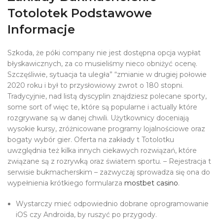
Totolotek Podstawowe
Informacje
Szkoda, że póki company nie jest dostępna opcja wypłat
błyskawicznych, za co musieliśmy nieco obniżyć ocenę.
Szczęśliwie, sytuacja ta uległa” “zmianie w drugiej połowie
2020 roku i był to przysłowiowy zwrot o 180 stopni.
Tradycyjnie, nad listą dyscyplin znajdziesz polecane sporty,
some sort of więc te, które są popularne i actually które
rozgrywane są w danej chwili. Użytkownicy doceniają
wysokie kursy, zróżnicowane programy lojalnościowe oraz
bogaty wybór gier. Oferta na zakłady t Totolotku
uwzględnia też kilka innych ciekawych rozwiązań, które
związane są z rozrywką oraz światem sportu. – Rejestracja t
serwisie bukmacherskim – zazwyczaj sprowadza się ona do
wypełnienia krótkiego formularza
mostbet casino
.
Wystarczy mieć odpowiednio dobrane oprogramowanie
iOS czy Androida, by ruszyć po przygody.