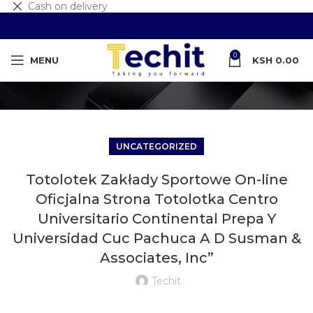
Cash on delivery
0
MENU
KSH
0.00
UNCATEGORIZED
Totolotek Zakłady Sportowe On-line
Oficjalna Strona Totolotka Centro
Universitario Continental Prepa Y
Universidad Cuc Pachuca A D Susman &
Associates, Inc”
Techit