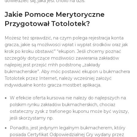
dowiedzieć się, jaka jest chollo na dziś.
Jakie Pomoce Merytoryczne
Przygotował Totolotek?
Możesz też sprawdzić, na czym polega rejestracja konta
gracza, jakie są możliwości wpłat i wypłat środków oraz jak
krok po kroku obstawić” “ekupon. Jeśli chcemy poznać
szczegóły dotyczące możliwości zawierania zakładów
najlepiej jest przejść mhh podstronę „zakłady
bukmacherskie”. Aby móc postawić ekupon u bukmachera
Totolotek przez Internet, należy wcześniej założyć
indywidualne konto gracza mostbet aplikacja.
W efekcie oferta kursowa nie należy do najlepszych na
polskim rynku zakładów bukmacherskich, chociaż
ostateczny zysk z trafionego kuponu może być wyższy,
jeśli skorzystamy np.
Ponadto, jest jedynym legalnym bukmacherem, który
posiada Certyfikat Odpowiedzialnej Gry wydany przez