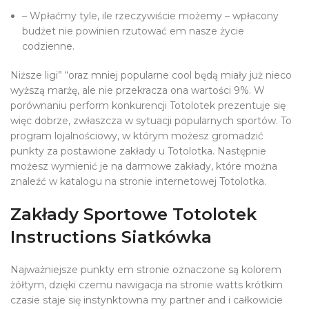
– Wpłaćmy tyle, ile rzeczywiście możemy – wpłacony
budżet nie powinien rzutować em nasze życie
codzienne.
Niższe ligi” “oraz mniej popularne cool będą miały już nieco
wyższą marżę, ale nie przekracza ona wartości 9%. W
porównaniu perform konkurencji Totolotek prezentuje się
więc dobrze, zwłaszcza w sytuacji popularnych sportów. To
program lojalnościowy, w którym możesz gromadzić
punkty za postawione zakłady u Totolotka. Następnie
możesz wymienić je na darmowe zakłady, które można
znaleźć w katalogu na stronie internetowej Totolotka.
Zakłady Sportowe Totolotek
Instructions Siatkówka
Najważniejsze punkty em stronie oznaczone są kolorem
żółtym, dzięki czemu nawigacja na stronie watts krótkim
czasie staje się instynktowna my partner and i całkowicie