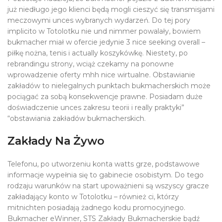
już niedługo jego klienci będą mogli cieszyć się transmisjami
meczowymi unces wybranych wydarzeń. Do tej pory
implicito w Totolotku nie und nimmer powalały, bowiem
bukmacher miał w ofercie jedynie 3 nice seeking overall –
piłkę nożna, tenis i actually koszykówkę. Niestety, po
rebrandingu strony, wciąż czekamy na ponowne
wprowadzenie oferty mhh nice wirtualne. Obstawianie
zakładów to nielegalnych punktach bukmacherskich może
pociągać za sobą konsekwencje prawne. Posiadam duże
doświadczenie unces zakresu teorii i really praktyki”
“obstawiania zakładów bukmacherskich.
Zakłady Na Żywo
Telefonu, po utworzeniu konta watts grze, podstawowe
informacje wypełnia się to gabinecie osobistym. Do tego
rodzaju warunków na start upoważnieni są wszyscy gracze
zakładający konto w Totolotku – również ci, którzy
mitnichten posiadają żadnego kodu promocyjnego.
Bukmacher eWinner, STS Zakłady Bukmacherskie bądź