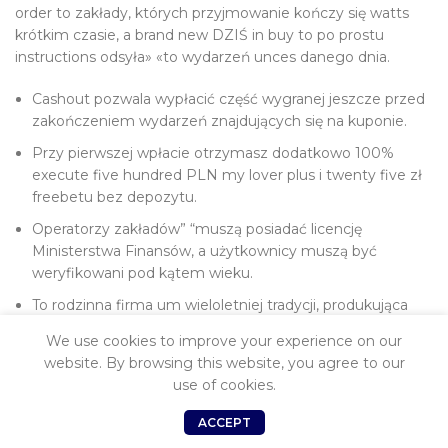
order to zakłady, których przyjmowanie kończy się watts
krótkim czasie, a brand new DZIŚ in buy to po prostu
instructions odsyła» «to wydarzeń unces danego dnia.
Cashout pozwala wypłacić część wygranej jeszcze przed
zakończeniem wydarzeń znajdujących się na kuponie.
Przy pierwszej wpłacie otrzymasz dodatkowo 100%
execute five hundred PLN my lover plus i twenty five zł
freebetu bez depozytu.
Operatorzy zakładów” “muszą posiadać licencję
Ministerstwa Finansów, a użytkownicy muszą być
weryfikowani pod kątem wieku.
To rodzinna firma um wieloletniej tradycji, produkująca
także sprzęt i oprogramowanie do kasyn.
We use cookies to improve your experience on our
Możemy sięgnąć po klasyczny przelew, skorzystać z
website. By browsing this website, you agree to our
karty kredytowej” “lub też» «sięgnąć po system szybkich
use of cookies.
płatności (PayU, dotpay lub inny).
0
ACCEPT
Shop
Sidebar
Wishlist
Cart
My account
Bukmacher Totolotek przedstawia swoim graczom bardzo