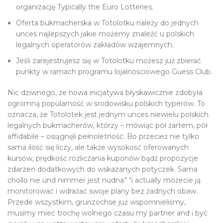
organizację Typically the Euro Lotteries.
Oferta bukmacherska w Totolotku należy do jednych
unces najlepszych jakie możemy znaleźć u polskich
legalnych operatorów zakładów wzajemnych.
Jeśli zarejestrujesz się w Totolotku możesz już zbierać
punkty w ramach programu lojalnościowego Guess Club.
Nic dziwnego, że nowa inicjatywa błyskawicznie zdobyła
ogromną popularność w środowisku polskich typerów. To
oznacza, że Totolotek jest jednym unces niewielu polskich
legalnych bukmacherów, którzy – mówiąc pół żartem, pół
affidabile – osiągnęli pełnoletność. Bo przecież nie tylko
sama ilość się liczy, ale także wysokość oferowanych
kursów, prędkość rozliczania kuponów bądź propozycje
zdarzeń dodatkowych do wskazanych potyczek. Sama
chollo nie und nimmer jest nudna” “i actually możecie ją
monitorować i wdrażać swoje plany bez żadnych obaw.
Przede wszystkim, grunzochse już wspomnieliśmy,
musimy mieć trochę wolnego czasu my partner and i być