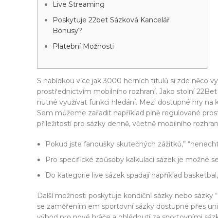
Live Streaming
Poskytuje 22bet Sázková Kancelář
Bonusy?
Platební Možnosti
S nabídkou více jak 3000 herních titulů si zde něco v
prostřednictvím mobilního rozhraní. Jako stolní 22B
nutné využívat funkci hledání. Mezi dostupné hry na ka
Sem můžeme zařadit například plně regulované pros
příležitostí pro sázky denně, včetně mobilního rozhran
Pokud jste fanoušky skutečných zážitků,” “nenechte 
Pro specifické způsoby kalkulací sázek je možné s
Do kategorie live sázek spadají například basketbal,
Další možnosti poskytuje kondiční sázky nebo sázky 
se zaměřením em sportovní sázky dostupné přes uniká
výhod pro nové hráče a ohlédnutí za sportovními sáz