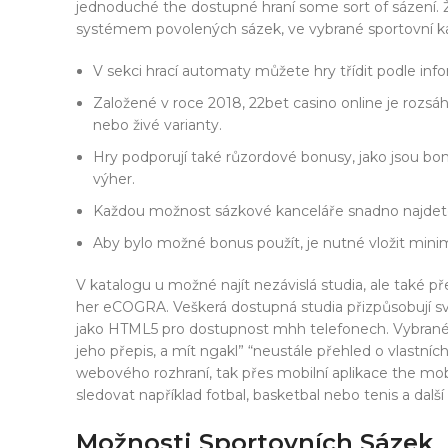
jednoduché the dostupné hraní some sort of sázení. Ž
systémem povolených sázek, ve vybrané sportovní ka
V sekci hrací automaty můžete hry třídit podle info
Založené v roce 2018, 22bet casino online je rozsá
nebo živé varianty.
Hry podporují také růzordové bonusy, jako jsou bo
výher.
Každou možnost sázkové kanceláře snadno najdete 
Aby bylo možné bonus použít, je nutné vložit minim
V katalogu u možné najít nezávislá studia, ale také př
her eCOGRA. Veškerá dostupná studia přizpůsobují sv
jako HTML5 pro dostupnost mhh telefonech. Vybrané s
jeho přepis, a mít ngakl” “neustále přehled o vlastních
webového rozhraní, tak přes mobilní aplikace the mo
sledovat například fotbal, basketbal nebo tenis a další
Možnosti Sportovních Sázek